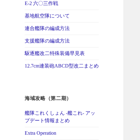
E-2 六〇三作戦
基地航空隊について
連合艦隊の編成方法
支援艦隊の編成方法
駆逐艦改二特殊装備早見表
12.7cm連装砲ABCD型改二まとめ
海域攻略（第二期）
艦隊これくしょん -艦これ- アッ
プデート情報まとめ
Extra Operation