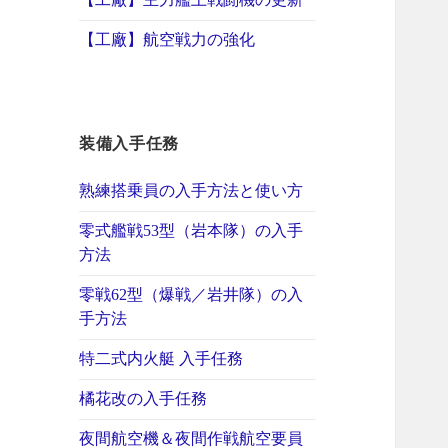
【工廠】航空戦力の強化
装備入手任務
熟練搭乗員の入手方法と使い方
零式艦戦53型（岩本隊）の入手
方法
零戦62型（爆戦／岩井隊）の入
手方法
特二式内火艇 入手任務
橘花改の入手任務
夜間航空機＆夜間作戦航空要員