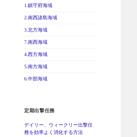
1.鎮守府海域
2.南西諸島海域
3.北方海域
7.南西海域
4.西方海域
5.南方海域
6.中部海域
定期出撃任務
デイリー、ウィークリー出撃任
務を効率よく消化する方法