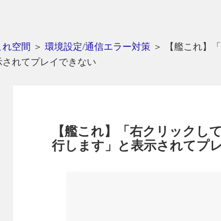
これ空間
＞
環境設定/通信エラー対策
＞
【艦これ】「右ク
示されてプレイできない
【艦これ】「右クリックしてAdobe
行します」と表示されてプ