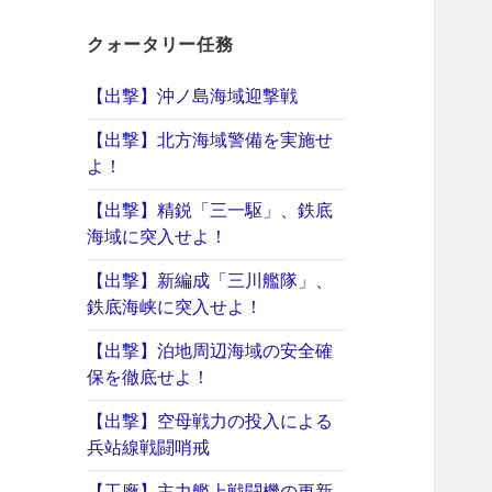
クォータリー任務
【出撃】沖ノ島海域迎撃戦
【出撃】北方海域警備を実施せ
よ！
【出撃】精鋭「三一駆」、鉄底
海域に突入せよ！
【出撃】新編成「三川艦隊」、
鉄底海峡に突入せよ！
【出撃】泊地周辺海域の安全確
保を徹底せよ！
【出撃】空母戦力の投入による
兵站線戦闘哨戒
【工廠】主力艦上戦闘機の更新