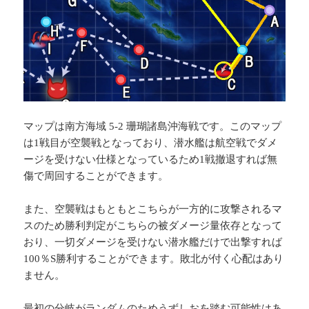
マップは南方海域 5-2 珊瑚諸島沖海戦です。このマップ
は1戦目が空襲戦となっており、潜水艦は航空戦でダメ
ージを受けない仕様となっているため1戦撤退すれば無
傷で周回することができます。
また、空襲戦はもともとこちらが一方的に攻撃されるマ
スのため勝利判定がこちらの被ダメージ量依存となって
おり、一切ダメージを受けない潜水艦だけで出撃すれば
100％S勝利することができます。敗北が付く心配はあり
ません。
最初の分岐がランダムのためうずしおを踏む可能性はあ