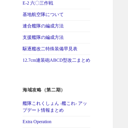
E-2 六〇三作戦
基地航空隊について
連合艦隊の編成方法
支援艦隊の編成方法
駆逐艦改二特殊装備早見表
12.7cm連装砲ABCD型改二まとめ
海域攻略（第二期）
艦隊これくしょん -艦これ- アッ
プデート情報まとめ
Extra Operation