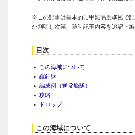
※この記事は基本的に甲難易度準拠で記
が判明し次第、随時記事内容を追記・編
目次
この海域について
羅針盤
編成例（通常艦隊）
攻略
ドロップ
この海域について