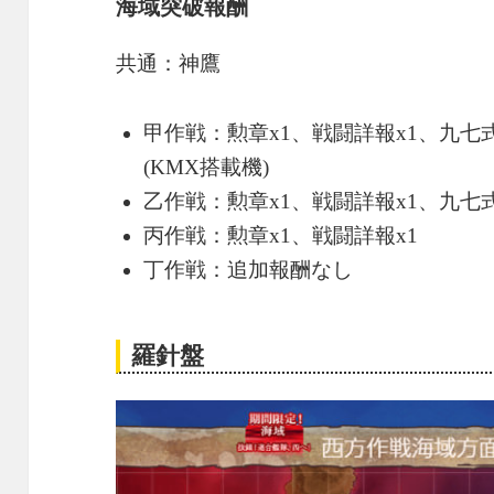
海域突破報酬
共通：神鷹
甲作戦：勲章x1、戦闘詳報x1、九七式艦
(KMX搭載機)
乙作戦：勲章x1、戦闘詳報x1、九七式
丙作戦：勲章x1、戦闘詳報x1
丁作戦：追加報酬なし
羅針盤