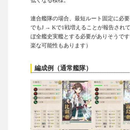
低くなる模様。
連合艦隊の場合、最短ルート固定に必要
でもJ → Kで1戦増えることが報告さ
ぼ全艦史実艦とする必要がありそうです
楽な可能性もあります）
編成例（通常艦隊）