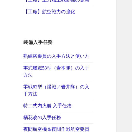
【工廠】航空戦力の強化
装備入手任務
熟練搭乗員の入手方法と使い方
零式艦戦53型（岩本隊）の入手
方法
零戦62型（爆戦／岩井隊）の入
手方法
特二式内火艇 入手任務
橘花改の入手任務
夜間航空機＆夜間作戦航空要員