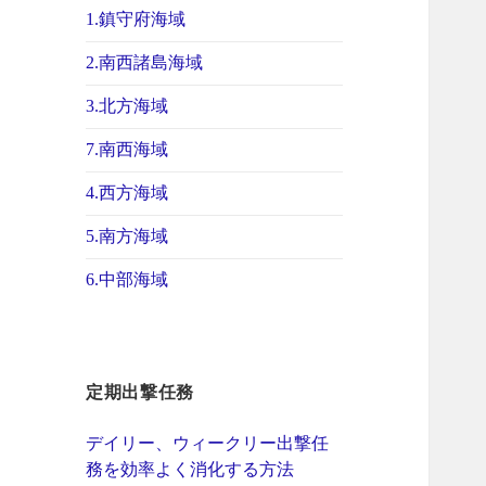
1.鎮守府海域
2.南西諸島海域
3.北方海域
7.南西海域
4.西方海域
5.南方海域
6.中部海域
定期出撃任務
デイリー、ウィークリー出撃任
務を効率よく消化する方法