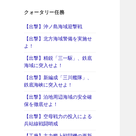
クォータリー任務
【出撃】沖ノ島海域迎撃戦
【出撃】北方海域警備を実施せ
よ！
【出撃】精鋭「三一駆」、鉄底
海域に突入せよ！
【出撃】新編成「三川艦隊」、
鉄底海峡に突入せよ！
【出撃】泊地周辺海域の安全確
保を徹底せよ！
【出撃】空母戦力の投入による
兵站線戦闘哨戒
【工廠】主力艦上戦闘機の更新