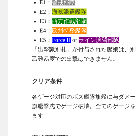
E1：
警戒部隊
E2：
海峡派遣艦隊
E3：
西方作戦部隊
E4：
欧州特務艦隊
E5：
Force H
or
ライン演習部隊
「出撃識別札」が付与された艦娘は、別
乙難易度での出撃はできません。
クリア条件
各ゲージ対応のボス艦隊旗艦に与ダメー
旗艦撃沈でゲージ破壊。全てのゲージを
ます。