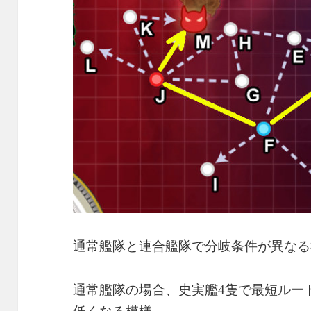
通常艦隊と連合艦隊で分岐条件が異なる
通常艦隊の場合、史実艦4隻で最短ルー