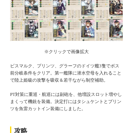
※クリックで画像拡大
ビスマルク、プリンツ、グラーフのドイツ艦3隻でボス
前分岐条件をクリア。第一艦隊に潜水空母を入れること
で陸上姫級の攻撃を吸収＆若干ながら制空補助。
PT対策に重巡・航巡には副砲を、他増設スロット増やし
まくって機銃を装備。決定打にはタシュケントとプリン
ツを魚雷カットイン装備にしました。
攻略