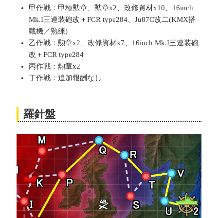
甲作戦：甲種勲章、勲章x2、改修資材x10、16inch
Mk.I三連装砲改＋FCR type284、Ju87C改二(KMX搭
載機／熟練)
乙作戦：勲章x2、改修資材x7、16inch Mk.I三連装砲
改＋FCR type284
丙作戦：勲章x2
丁作戦：追加報酬なし
羅針盤