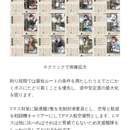
※クリックで画像拡大
削り段階では最短ルートの条件を満たしたうえでとにか
くボスにたどり着くことを優先し、道中安定度の最大化
を図ります。
Tマス対策に駆逐艦2隻を先制対潜要員とし、空母と航巡
を戦闘機キャリアーにしてPマス航空優勢とします。Lマ
スは他に比べればそれほど脅威でもないため支援艦隊を
しっかり出しておけば十分です。