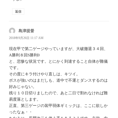
返信
島津提督
よ
り:
2018年9月26日 11:17 AM
現在甲で第二ゲージやっていますが、大破撤退３４回、
A勝利８回S勝利0
と、悲惨な状況です。とにかく到達すること自体が難儀
です。
その度にキラ付けやり直しは、キツイ。
ボスが強いのはまだしも、道中で不運とダンスするのは
好みじゃない。
残り１０日切りましたので、あと二日で割れなければ難
易度落とします。
正直、第三ゲージの装甲弱体ギミックは、ここに欲しか
ったなぁ・・