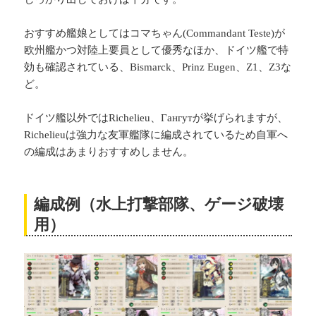
おすすめ艦娘としてはコマちゃん(Commandant Teste)が
欧州艦かつ対陸上要員として優秀なほか、ドイツ艦で特
効も確認されている、Bismarck、Prinz Eugen、Z1、Z3な
ど。
ドイツ艦以外ではRichelieu、Гангутが挙げられますが、
Richelieuは強力な友軍艦隊に編成されているため自軍へ
の編成はあまりおすすめしません。
編成例（水上打撃部隊、ゲージ破壊
用）