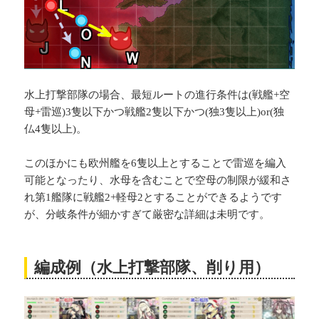
水上打撃部隊の場合、最短ルートの進行条件は(戦艦+空
母+雷巡)3隻以下かつ戦艦2隻以下かつ(独3隻以上)or(独
仏4隻以上)。
このほかにも欧州艦を6隻以上とすることで雷巡を編入
可能となったり、水母を含むことで空母の制限が緩和さ
れ第1艦隊に戦艦2+軽母2とすることができるようです
が、分岐条件が細かすぎて厳密な詳細は未明です。
編成例（水上打撃部隊、削り用）