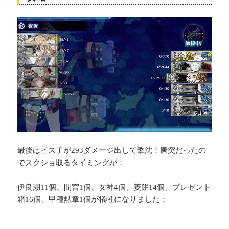
最後はビス子が293ダメージ出して撃沈！唐突だったの
でスクショ取るタイミングが；
伊良湖11個、間宮1個、女神4個、菱餅14個、プレゼント
箱16個、甲種勲章1個が犠牲になりました；