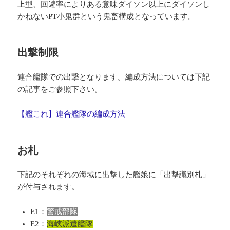
上型、回避率によりある意味ダイソン以上にダイソンし
かねないPT小鬼群という鬼畜構成となっています。
出撃制限
連合艦隊での出撃となります。編成方法については下記
の記事をご参照下さい。
【艦これ】連合艦隊の編成方法
お札
下記のそれぞれの海域に出撃した艦娘に「出撃識別札」
が付与されます。
E1：
警戒部隊
E2：
海峡派遣艦隊