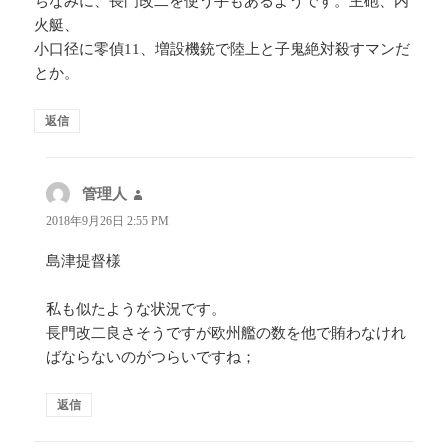
ちなみに、長門改二を使う手もあるようです。主砲、内
火艇、
小口径に零偵11、増設機銃で陸上と子鬼絶対殺すマンだ
とか。
返信
管理人
よ
り:
2018年9月26日 2:55 PM
島津提督様
私も似たような状況です。
長門改二良さそうですが欧州艦の数を他で賄わなけれ
ばならないのがつらいですね；
返信