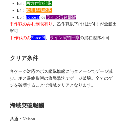
E3：
西方作戦部隊
E4：
欧州特務艦隊
E5：
Force H
or
ライン演習部隊
甲作戦のみ札制限有り
、乙作戦以下は札は付くが全艦出
撃可
甲作戦のみ
Force H
、
ライン演習部隊
の混在艦隊不可
クリア条件
各ゲージ対応のボス艦隊旗艦に与ダメージでゲージ減
少。ボス最終形態の旗艦撃沈でゲージ破壊。全てのゲー
ジを破壊することで海域クリアとなります。
海域突破報酬
共通：Nelson