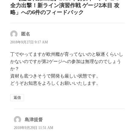
全力出撃！新ライン演習作戦 ゲージ2本目 攻
略」への6件のフィードバック
匿名
よ
り:
2018年9月27日 9:17 AM
丁でやってますが欧州艦が育ってないのと駆逐くらいし
かないのですが第2ゲージへの参加は無理なのでしょう
か？
資材も底つきそうで開発も厳しい状態です。
どうぞお知恵をよろしくお願いいたします。
返信
島津提督
よ
り:
2018年9月29日 11:51 AM