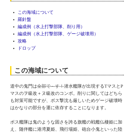
この海域について
羅針盤
編成例（水上打撃部隊、削り用）
編成例（水上打撃部隊、ゲージ破壊用）
攻略
ドロップ
この海域について
道中の鬼門は
全部で～す！
潜水艦隊が出現するTマスとP
マスのヲ級改＋ヌ級改のコンボ。削りに関してはどちら
も対策可能ですが、ボス撃沈も厳しいためゲージ破壊時
はかなりの部分を運に依存することになります。
ボス艦隊は鬼のような固さを誇る旗艦の戦艦仏棲姫に加
え、随伴艦に港湾夏姫、飛行場姫、砲台小鬼といった陸