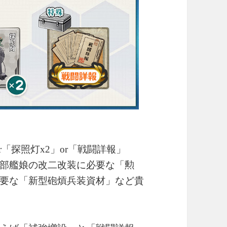
「探照灯x2」or「戦闘詳報」
部艦娘の改二改装に必要な「勲
要な「新型砲熕兵装資材」など貴