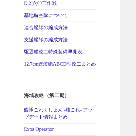
E-2 六〇三作戦
基地航空隊について
連合艦隊の編成方法
支援艦隊の編成方法
駆逐艦改二特殊装備早見表
12.7cm連装砲ABCD型改二まとめ
海域攻略（第二期）
艦隊これくしょん -艦これ- アッ
プデート情報まとめ
Extra Operation