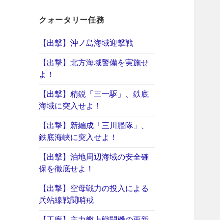
クォータリー任務
【出撃】沖ノ島海域迎撃戦
【出撃】北方海域警備を実施せ
よ！
【出撃】精鋭「三一駆」、鉄底
海域に突入せよ！
【出撃】新編成「三川艦隊」、
鉄底海峡に突入せよ！
【出撃】泊地周辺海域の安全確
保を徹底せよ！
【出撃】空母戦力の投入による
兵站線戦闘哨戒
【工廠】主力艦上戦闘機の更新