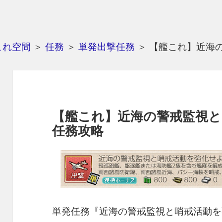
これ空間
＞
任務
＞
単発出撃任務
＞
【艦これ】近海
【艦これ】近海の警戒監視と
任務攻略
単発任務『近海の警戒監視と哨戒活動を