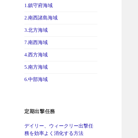
1.鎮守府海域
2.南西諸島海域
3.北方海域
7.南西海域
4.西方海域
5.南方海域
6.中部海域
定期出撃任務
デイリー、ウィークリー出撃任
務を効率よく消化する方法