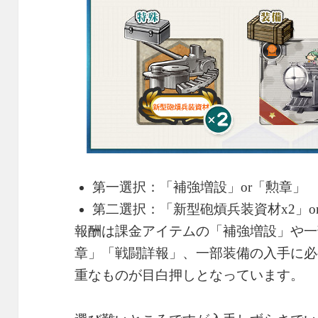
第一選択：「補強増設」or「勲章」
第二選択：「新型砲熕兵装資材x2」or
報酬は課金アイテムの「補強増設」や一
章」「戦闘詳報」、一部装備の入手に必
重なものが目白押しとなっています。