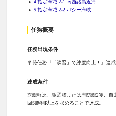
4.指定海域 2-1 南西諸島近海
5.指定海域 2-2 バシー海峡
任務概要
任務出現条件
単発任務『「演習」で練度向上！』達成
達成条件
旗艦軽巡、駆逐艦または海防艦2隻、自由
回S勝利以上を収めることで達成。