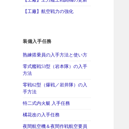
【工廠】航空戦力の強化
装備入手任務
熟練搭乗員の入手方法と使い方
零式艦戦53型（岩本隊）の入手
方法
零戦62型（爆戦／岩井隊）の入
手方法
特二式内火艇 入手任務
橘花改の入手任務
夜間航空機＆夜間作戦航空要員