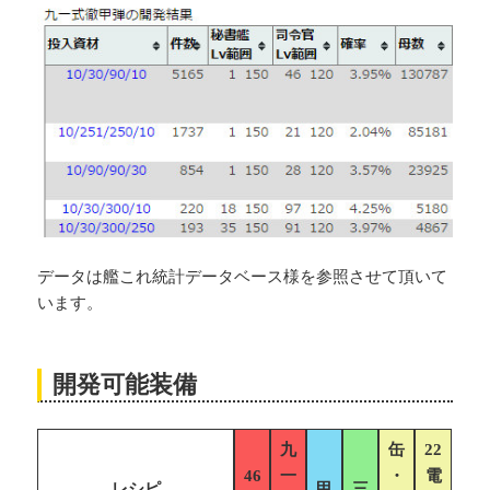
データは艦これ統計データベース様を参照させて頂いて
います。
開発可能装備
九
缶
22
46
一
・
電
レシピ
甲
三