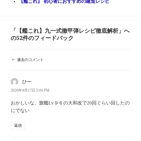
【艦これ】 初心者におすすめの建造レシピ
「【艦これ】九一式徹甲弾レシピ徹底解析」へ
の52件のフィードバック
コ
過去のコメント
メ
ン
ト
ひー
よ
ナ
ビ
り:
2026年4月17日 5:04 PM
ゲ
ー
おかしいな、旗艦Lv９６の大和改で20回ぐらい回したの
シ
にでない
ョ
ン
返信