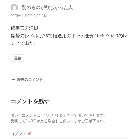
別のものが欲しかった人
よ
り:
2023年2月2日 8:02 AM
秘書官天津風
提督のレベルは36で輸送用のドラム缶が10/30/30/90のレ
シピで出た。
返信
コ
過去のコメント
メ
ン
ト
コメントを残す
ナ
ビ
ゲ
頂いたコメントは一読した後表示させて頂いております。
ー
反映まで2～3日かかる場合もございますがご了承下さい。
シ
ョ
コメント
※
ン