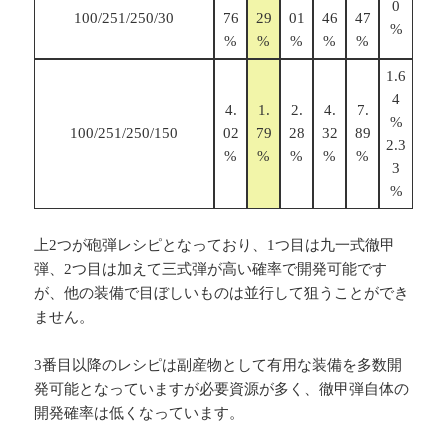
0
100/251/250/30
76
29
01
46
47
%
%
%
%
%
%
1.6
4
4.
1.
2.
4.
7.
%
100/251/250/150
02
79
28
32
89
2.3
%
%
%
%
%
3
%
上2つが砲弾レシピとなっており、1つ目は九一式徹甲
弾、2つ目は加えて三式弾が高い確率で開発可能です
が、他の装備で目ぼしいものは並行して狙うことができ
ません。
3番目以降のレシピは副産物として有用な装備を多数開
発可能となっていますが必要資源が多く、徹甲弾自体の
開発確率は低くなっています。