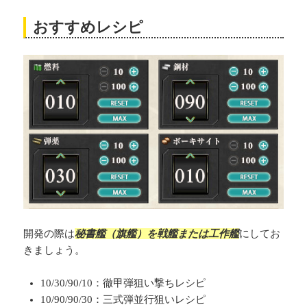
おすすめレシピ
開発の際は
秘書艦（旗艦）を戦艦または工作艦
にしてお
きましょう。
10/30/90/10：徹甲弾狙い撃ちレシピ
10/90/90/30：三式弾並行狙いレシピ