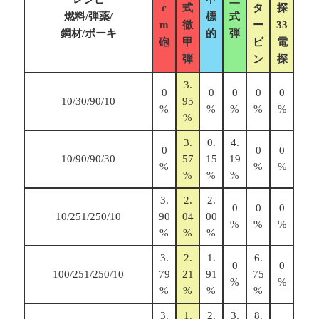
c
式
タ
探
燃料/弾薬/
標
式
m
徹
ー
33
鋼材/ボーキ
的
弾
砲
甲
ビ
電
弾
ン
探
3.
0
0
0
0
0
10/30/90/10
95
%
%
%
%
%
%
3.
0.
4.
0
0
0
10/90/90/30
57
15
19
%
%
%
%
%
%
3.
2.
2.
0
0
0
10/251/250/10
90
04
00
%
%
%
%
%
%
3.
2.
1.
6.
0
0
100/251/250/10
79
21
91
75
%
%
%
%
%
%
3.
1.
2.
3.
8.