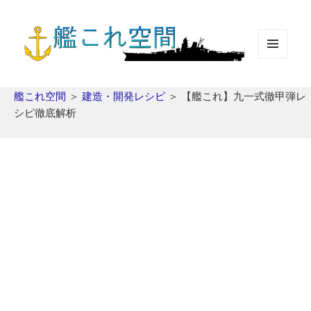
メニュ
ーとウ
ィジェ
艦これ空間
＞
建造・開発レシピ
＞
【艦これ】九一式徹甲弾レ
ット
シピ徹底解析