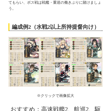
てもらい、ボス戦は戦艦・重巡の働きぶりに賭けましょ
う。
編成例2（水戦2以上所持提督向け）
※クリックで画像拡大
おすすめ：高速戦艦2、航巡2、駆