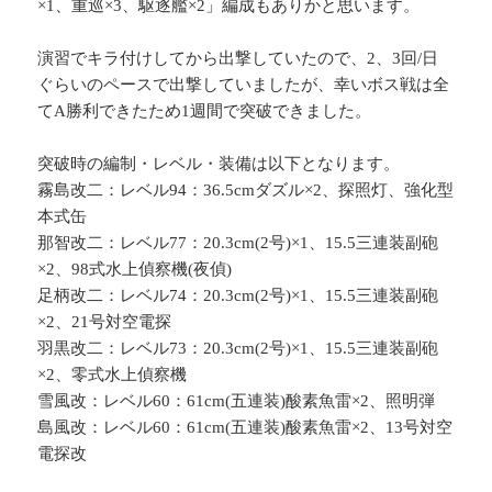
×1、重巡×3、駆逐艦×2」編成もありかと思います。
演習でキラ付けしてから出撃していたので、2、3回/日
ぐらいのペースで出撃していましたが、幸いボス戦は全
てA勝利できたため1週間で突破できました。
突破時の編制・レベル・装備は以下となります。
霧島改二：レベル94：36.5cmダズル×2、探照灯、強化型
本式缶
那智改二：レベル77：20.3cm(2号)×1、15.5三連装副砲
×2、98式水上偵察機(夜偵)
足柄改二：レベル74：20.3cm(2号)×1、15.5三連装副砲
×2、21号対空電探
羽黒改二：レベル73：20.3cm(2号)×1、15.5三連装副砲
×2、零式水上偵察機
雪風改：レベル60：61cm(五連装)酸素魚雷×2、照明弾
島風改：レベル60：61cm(五連装)酸素魚雷×2、13号対空
電探改