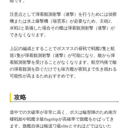
能です。
注意点として弾着観測射撃（連撃）を行うためには偵察
機または水上爆撃機（瑞雲系）が必要なため、主砲2、
水戦2と装備した場合その艦は弾着観測射撃（連撃）が
できなくなります。
上記の編成とすることでボスマスの昼戦で戦艦2隻と航
巡1隻が弾着観測射撃（連撃）が可能になり、敵から弾
着観測射撃を受けることがなくなります。航空均衡で敵
の弾着観測を防ぐだけでも味方艦が夜戦まで生き残れる
可能性が高まるためおすすめです。
攻略
道中での大破率が非常に高く、ボスは輪形陣のため南方
棲戦姫や戦艦タ級flagshipが高確率で旗艦をかばってき
ます。旗艦自体は輸送ワ級eliteとそれほどではないた