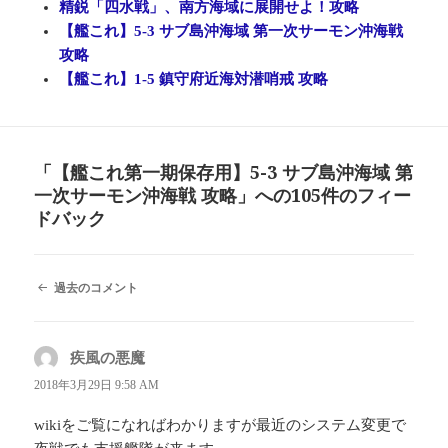
精鋭「四水戦」、南方海域に展開せよ！攻略
【艦これ】5-3 サブ島沖海域 第一次サーモン沖海戦
攻略
【艦これ】1-5 鎮守府近海対潜哨戒 攻略
「【艦これ第一期保存用】5-3 サブ島沖海域 第
一次サーモン沖海戦 攻略」への105件のフィー
ドバック
コ
過去のコメント
メ
ン
ト
疾風の悪魔
よ
ナ
ビ
り:
2018年3月29日 9:58 AM
ゲ
ー
wikiをご覧になればわかりますが最近のシステム変更で
シ