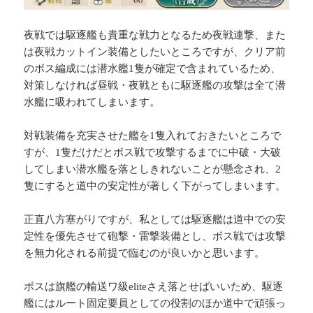
夜戦では駆逐艦も貴重な戦力となるため夜戦連撃、また
は夜戦カットイン装備としたいところですが、クリア前
のボス編成には潜水艦1隻が確定で含まれているため、
対策しなければ昼戦・夜戦ともに駆逐艦の攻撃は全て潜
水艦に吸われてしまいます。
対戦装備を充実させた艦を1隻入れておきたいところで
すが、1隻だけだとボス戦で攻撃するまでに中破・大破
してしまい潜水艦を落としきれないことが懸念され、2
隻にすると道中の安定性が著しく下がってしまいます。
正直八方塞がりですが、私としては駆逐艦は道中での安
定性を優先させて砲撃・雷撃装備とし、ボス戦では攻撃
を無力化される前提で臨むのが良いかと思います。
ボスは旗艦の輸送ワ級eliteさえ落とせばいいため、駆逐
艦にはルート固定要員としての役割のほか道中で頑張っ