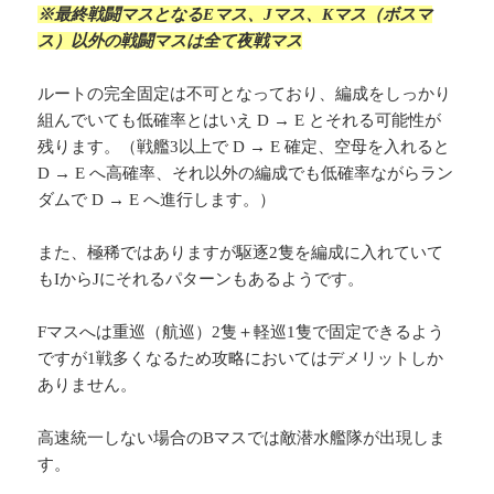
※最終戦闘マスとなるEマス、Jマス、Kマス（ボスマ
ス）以外の戦闘マスは全て夜戦マス
ルートの完全固定は不可となっており、編成をしっかり
組んでいても低確率とはいえ D → E とそれる可能性が
残ります。（戦艦3以上で D → E 確定、空母を入れると
D → E へ高確率、それ以外の編成でも低確率ながらラン
ダムで D → E へ進行します。）
また、極稀ではありますが駆逐2隻を編成に入れていて
もIからJにそれるパターンもあるようです。
Fマスへは重巡（航巡）2隻＋軽巡1隻で固定できるよう
ですが1戦多くなるため攻略においてはデメリットしか
ありません。
高速統一しない場合のBマスでは敵潜水艦隊が出現しま
す。