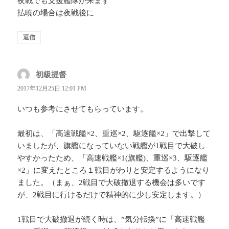
夜戦でも支援艦隊が来ます
ョ
ン
払暁の場合は夜戦後に
返信
初級提督
よ
り:
2017年12月25日 12:01 PM
いつも参考にさせてもらっています。
最初は、「高速戦艦×2、重巡×2、駆逐艦×2」で出撃して
いましたが、旗艦になっていない戦艦が1戦目で大破し
やすかったため、「高速戦艦×1(旗艦)、重巡×3、駆逐艦
×2」に変えたところ１戦目がわりと安定するようになり
ました。（まぁ、2戦目で大破撤退する機会は多いです
が、2戦目に行けるだけで精神的に少し安定します。）
1戦目で大破撤退が続く時は、”気分転換”に「高速戦艦