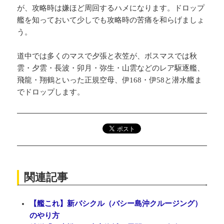
が、攻略時は嫌ほど周回するハメになります。ドロップ
艦を知っておいて少しでも攻略時の苦痛を和らげましょ
う。
道中では多くのマスで夕張と衣笠が、ボスマスでは秋
雲・夕雲・長波・卯月・弥生・山雲などのレア駆逐艦、
飛龍・翔鶴といった正規空母、伊168・伊58と潜水艦ま
でドロップします。
関連記事
【艦これ】新バシクル（バシー島沖クルージング）
のやり方