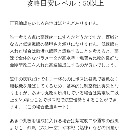
攻略目安レベル：50以上
正直編成をいじる余地はほとんどありません。
唯一考える点は高速統一にするかどうかですが、夜戦と
なると低速戦艦の装甲さえ頼りになりません。低速艦を
入れた場合は敵潜水艦隊と遭遇することを考えると、高
速で全体的なパラメータが高水準・燃費も比較的良好な
金剛型改二を入れた高速編成にするのが良いでしょう。
道中の夜戦だけでも手一杯なのにボスは昼戦で容赦なく
艦載機を飛ばしてくるため、基本的に制空権は喪失とな
りますが、あきつ丸改を所持している場合は紫電改二以
上を3つ積むことでボス戦で航空優勢とすることができ
ます。（この場合低速ルート）
あきつ丸改を編成に入れる場合は紫電改二や通常の烈風
よりも、烈風（六〇一空）や零戦（熟練）などの回避が