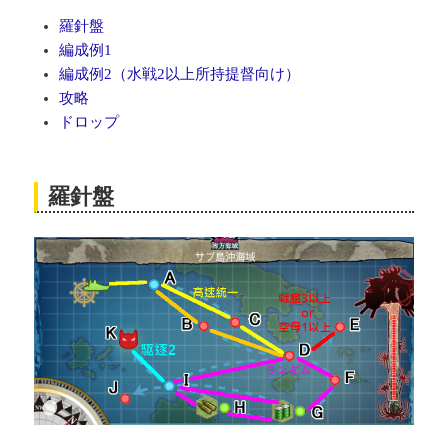
羅針盤
編成例1
編成例2（水戦2以上所持提督向け）
攻略
ドロップ
羅針盤