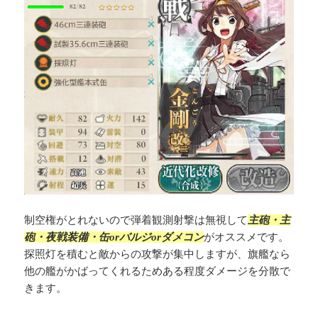
制空権がとれないので弾着観測射撃は無視して
主砲・主
砲・夜戦装備・缶orバルジorダメコン
がオススメです。
探照灯を積むと敵からの攻撃が集中しますが、旗艦なら
他の艦がかばってくれるためある程度ダメージを分散で
きます。