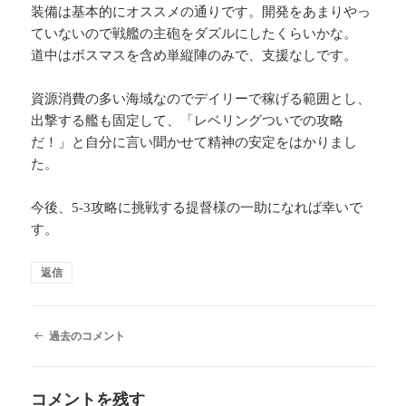
装備は基本的にオススメの通りです。開発をあまりやっ
ていないので戦艦の主砲をダズルにしたくらいかな。
道中はボスマスを含め単縦陣のみで、支援なしです。
資源消費の多い海域なのでデイリーで稼げる範囲とし、
出撃する艦も固定して、「レベリングついでの攻略
だ！」と自分に言い聞かせて精神の安定をはかりまし
た。
今後、5-3攻略に挑戦する提督様の一助になれば幸いで
す。
返信
コ
過去のコメント
メ
ン
ト
コメントを残す
ナ