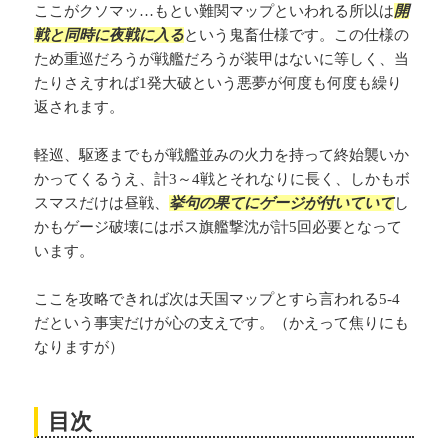
ここがクソマッ…もとい難関マップといわれる所以は
開
戦と同時に夜戦に入る
という鬼畜仕様です。この仕様の
ため重巡だろうが戦艦だろうが装甲はないに等しく、当
たりさえすれば1発大破という悪夢が何度も何度も繰り
返されます。
軽巡、駆逐までもが戦艦並みの火力を持って終始襲いか
かってくるうえ、計3～4戦とそれなりに長く、しかもボ
スマスだけは昼戦、
挙句の果てにゲージが付いていて
し
かもゲージ破壊にはボス旗艦撃沈が計5回必要となって
います。
ここを攻略できれば次は天国マップとすら言われる5-4
だという事実だけが心の支えです。（かえって焦りにも
なりますが）
目次