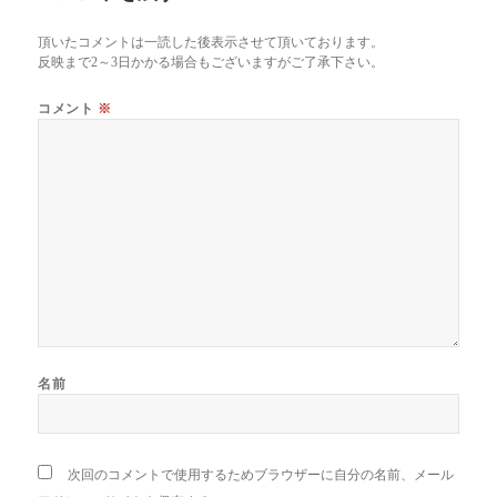
ビ
ゲ
頂いたコメントは一読した後表示させて頂いております。
ー
反映まで2～3日かかる場合もございますがご了承下さい。
シ
ョ
コメント
※
ン
名前
次回のコメントで使用するためブラウザーに自分の名前、メール